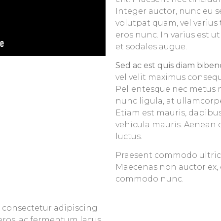
Integer auctor, nunc eu s
volutpat quam, vel varius t
eros nunc. In varius est u
et sodales augue.
Sed ac est quis diam biben
vel velit maximus consequ
Pellentesque nec metus 
nunc ligula, at ullamcorp
Etiam est mauris, dapibus 
vehicula mauris. Aenean 
luctus.
Praesent commodo ultricie
Maecenas non auctor ex, e
commodo nunc.
 consectetur adipiscing
 eros, ac fermentum lacus.