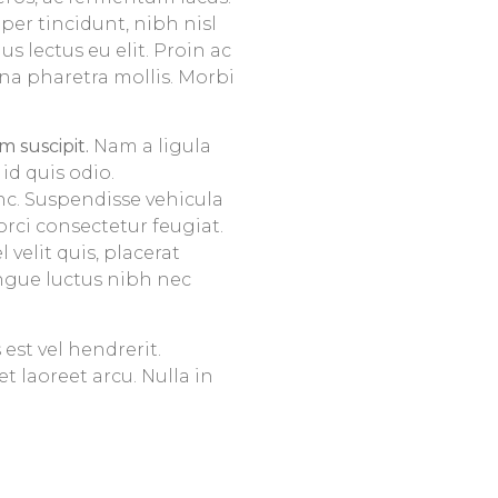
per tincidunt, nibh nisl
us lectus eu elit. Proin ac
rna pharetra mollis. Morbi
 suscipit.
Nam a ligula
id quis odio.
c. Suspendisse vehicula
orci consectetur feugiat.
 velit quis, placerat
ngue luctus nibh nec
est vel hendrerit.
 laoreet arcu. Nulla in