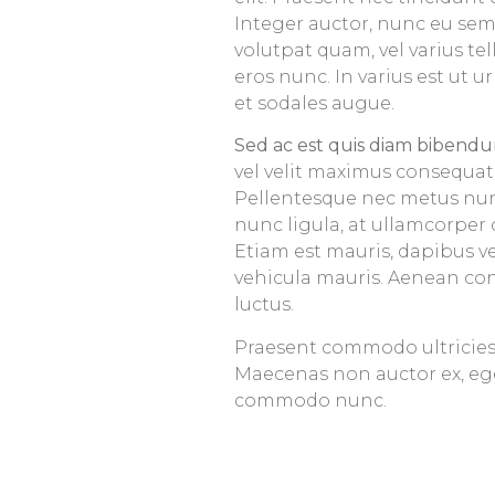
Integer auctor, nunc eu sem
volutpat quam, vel varius tell
eros nunc. In varius est ut u
et sodales augue.
Sed ac est quis diam bibendum
vel velit maximus consequat 
Pellentesque nec metus nun
nunc ligula, at ullamcorper 
Etiam est mauris, dapibus vel
vehicula mauris. Aenean co
luctus.
Praesent commodo ultricies 
Maecenas non auctor ex, eget
commodo nunc.