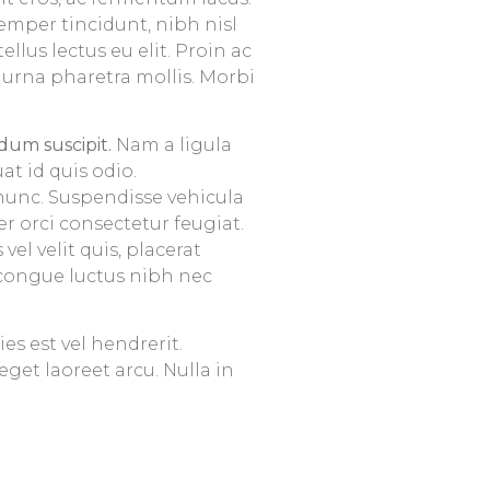
emper tincidunt, nibh nisl
ellus lectus eu elit. Proin ac
t urna pharetra mollis. Morbi
dum suscipit.
Nam a ligula
at id quis odio.
nunc. Suspendisse vehicula
er orci consectetur feugiat.
vel velit quis, placerat
congue luctus nibh nec
s est vel hendrerit.
get laoreet arcu. Nulla in