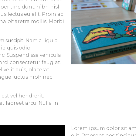
per tincidunt, nibh nisl
us lectus eu elit. Proin ac
rna pharetra mollis. Morbi
 suscipit.
Nam a ligula
id quis odio.
c. Suspendisse vehicula
orci consectetur feugiat.
 velit quis, placerat
ngue luctus nibh nec
est vel hendrerit.
 laoreet arcu. Nulla in
Lorem ipsum dolor sit am
elit. Praesent nec tincidu