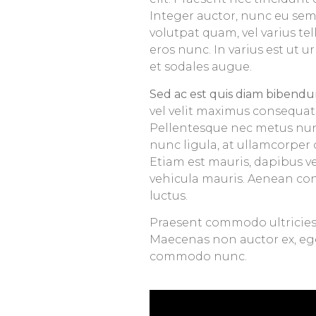
Integer auctor, nunc eu sem
volutpat quam, vel varius tell
eros nunc. In varius est ut u
et sodales augue.
Sed ac est quis diam bibendum
vel velit maximus consequat 
Pellentesque nec metus nun
nunc ligula, at ullamcorper 
Etiam est mauris, dapibus vel
vehicula mauris. Aenean co
luctus.
Praesent commodo ultricies 
Maecenas non auctor ex, eget
commodo nunc.