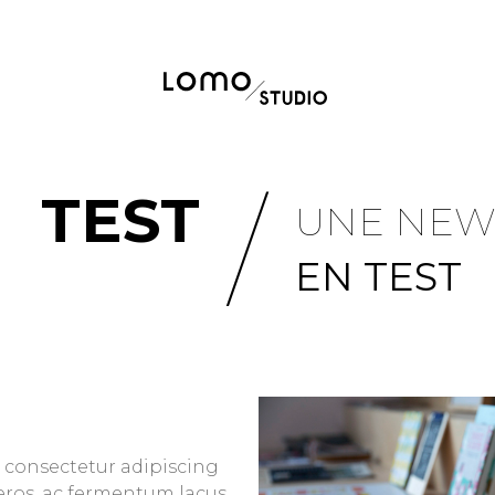
/
TEST
UNE NEW
EN TEST
 consectetur adipiscing
 eros, ac fermentum lacus.