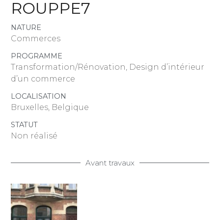
ROUPPE7
NATURE
Commerces
PROGRAMME
Transformation/Rénovation, Design d’intérieur
d’un commerce
LOCALISATION
Bruxelles, Belgique
STATUT
Non réalisé
Avant travaux